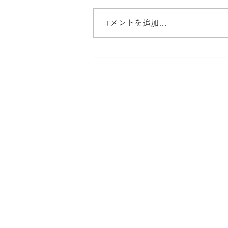
コメントを追加…
カルティエのROLEX化につ
いて