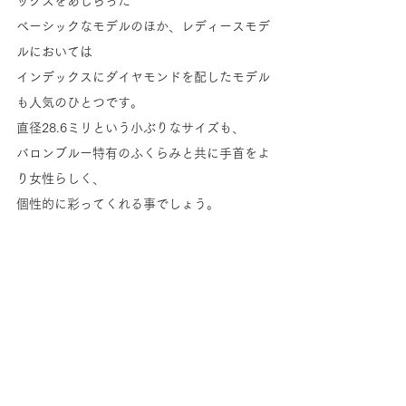
ックスをあしらった
ベーシックなモデルのほか、レディースモデ
ルにおいては
インデックスにダイヤモンドを配したモデル
も人気のひとつです。
直径28.6ミリという小ぶりなサイズも、
バロンブルー特有のふくらみと共に手首をよ
り女性らしく、
個性的に彩ってくれる事でしょう。
曲線の美しさが織りなすコロンとした可愛さ
と、
クールな顔つきで気品のある仕上がりのモデ
ル、バロンブルー。
ペアウォッチなどで揃えられても素敵です