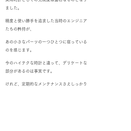
ました。
精度と使い勝手を追求した当時のエンジニア
たちの矜持が、
あの小さなパーツの一つひとつに宿っている
のを感じます。
今のハイテクな時計と違って、デリケートな
部分があるのは事実です。
けれど、定期的なメンテナンスさえしっかり
通してやれば、孫の代まで運べる……。
経年変化さえも味方につける質実剛健な設計
には、ただただ敬服するばかりです。
単なる時間の計測器ではなく、自分と共に年