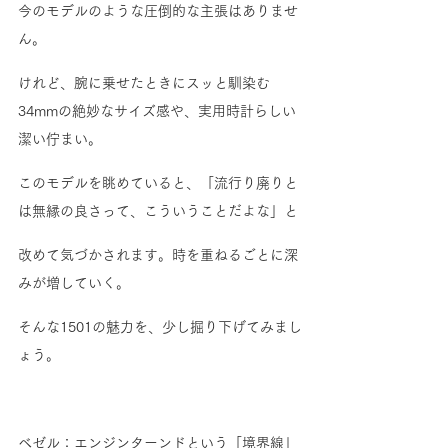
今のモデルのような圧倒的な主張はありませ
ん。
けれど、腕に乗せたときにスッと馴染む
34mmの絶妙なサイズ感や、実用時計らしい
潔い佇まい。
このモデルを眺めていると、「流行り廃りと
は無縁の良さって、こういうことだよな」と
改めて気づかされます。時を重ねるごとに深
みが増していく。
そんな1501の魅力を、少し掘り下げてみまし
ょう。
ベゼル：エンジンターンドという「境界線」