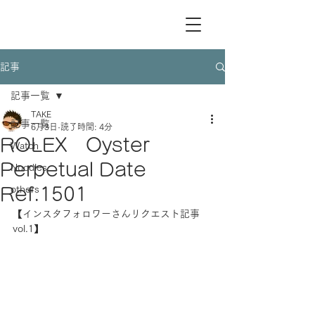
記事
記事一覧
TAKE
記事一覧
6月3日
読了時間: 4分
ROLEX Oyster
Watch
Perpetual Date
Noodles
others
Ref.1501
【インスタフォロワーさんリクエスト記事 
vol.1】