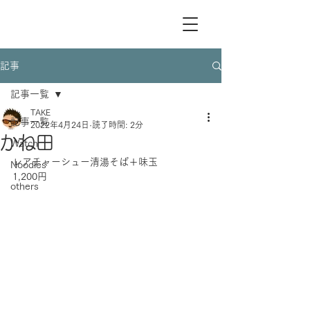
記事
記事一覧
TAKE
記事一覧
2022年4月24日
読了時間: 2分
かね田
Watch
レアチャーシュー清湯そば＋味玉　　　　
Noodles
1,200円
others