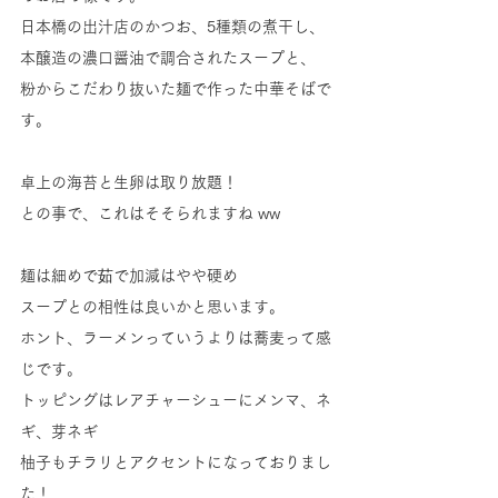
日本橋の出汁店のかつお、5種類の煮干し、
本醸造の濃口醤油で調合されたスープと、
粉からこだわり抜いた麺で作った中華そばで
す。
卓上の海苔と生卵は取り放題！
との事で、これはそそられますね ww
麺は細めで茹で加減はやや硬め
スープとの相性は良いかと思います。
ホント、ラーメンっていうよりは蕎麦って感
じです。
トッピングはレアチャーシューにメンマ、ネ
ギ、芽ネギ
柚子もチラリとアクセントになっておりまし
た！