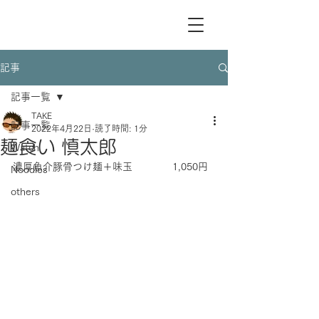
記事
記事一覧
TAKE
記事一覧
2022年4月22日
読了時間: 1分
麺食い 慎太郎
Watch
濃厚魚介豚骨つけ麺＋味玉　　　　1,050円
Noodles
others