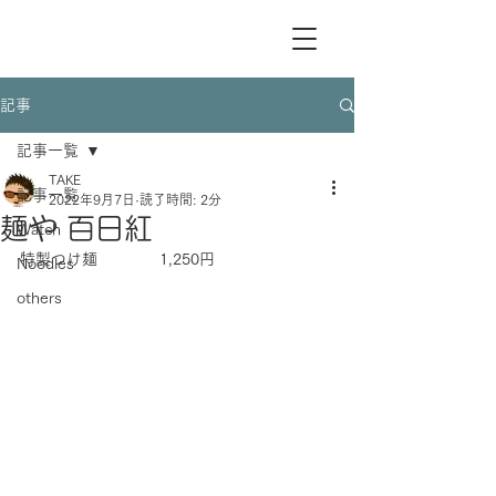
記事
記事一覧
TAKE
記事一覧
2022年9月7日
読了時間: 2分
麺や 百日紅
Watch
特製つけ麺　　　　1,250円
Noodles
others