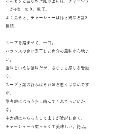
こんもりと盛られた麺の上には、チャーシュ
ーが4枚、のり、味玉。
よく見ると、チャーシューは豚と鶏など計3
種類。
スープを絡ませて、一口。
バランスの良い煮干しと魚介の風味が心地よ
い。
濃厚といえば濃厚だが、さらっと感じる舌触
り。
スープと麺の絡みはそれほど悪くはないです
が、
筆者的にはもう少し絡んでくれてもいいか
な。
中太麺はもちっとしてますが喉越し良く、
チャーシューも柔らかくて美味しい。絶品。