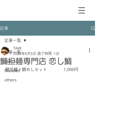
記事
記事一覧
TAKE
記事一覧
2022年6月5日
読了時間: 1分
鯛担麺専門店 恋し鯛
Watch
鯛坦麺＋鯛めしセット　　　　1,000円
Noodles
others