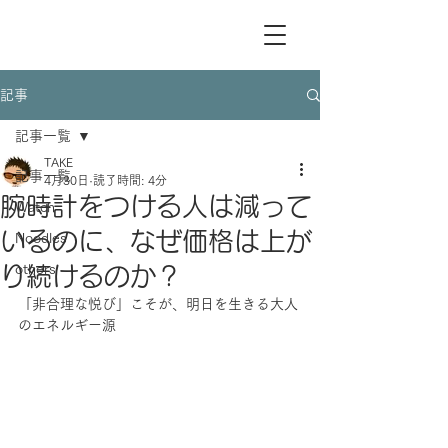
記事
記事一覧
TAKE
記事一覧
4月30日
読了時間: 4分
腕時計をつける人は減って
Watch
いるのに、なぜ価格は上が
Noodles
others
り続けるのか？
「非合理な悦び」こそが、明日を生きる大人
のエネルギー源