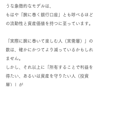
うな象徴的なモデルは、
もはや「腕に巻く銀行口座」とも呼べるほど
の流動性と資産価値を持つに至っています。
「実際に腕に巻いて楽しむ人（実需層）」の
数は、確かにかつてより減っているかもしれ
ません。
しかし、それ以上に「所有することで利益を
得たい、あるいは資産を守りたい人（投資
層）」が
世界規模で膨れ上がっています。
この「供給が需要に追いつかない、かつてな
いほど歪なバランス」が、
正規店での入手困難を招き、中古・並行市場
の価格を異常なまでに押し上げているので
す。