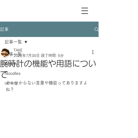
記事
記事一覧
TAKE
記事一覧
2022年7月30日
読了時間: 5分
腕時計の機能や用語につい
Watch
て
Noodles
others
よく分からない言葉や機能ってありますよ
ね？