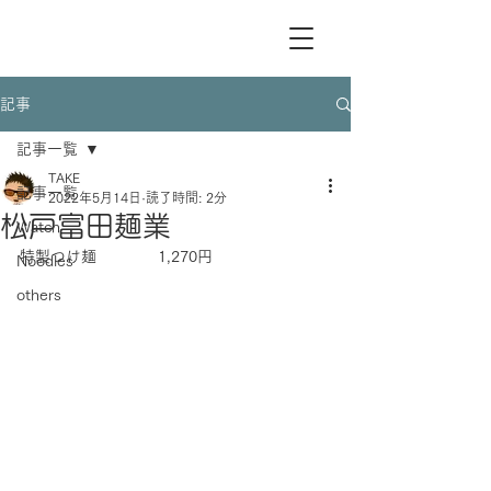
記事
記事一覧
TAKE
記事一覧
2022年5月14日
読了時間: 2分
松戸富田麺業
Watch
特製つけ麺　　　　1,270円
Noodles
others