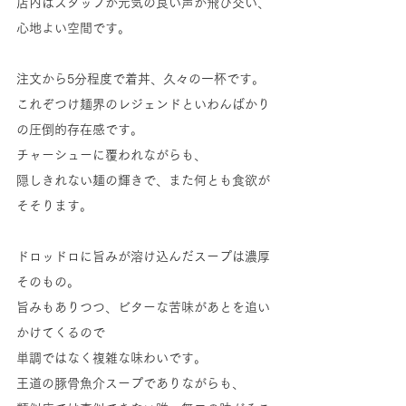
店内はスタッフが元気の良い声が飛び交い、
心地よい空間です。
注文から5分程度で着丼、久々の一杯です。
これぞつけ麺界のレジェンドといわんばかり
の圧倒的存在感です。
チャーシューに覆われながらも、
隠しきれない麺の輝きで、また何とも食欲が
そそります。
ドロッドロに旨みが溶け込んだスープは濃厚
そのもの。
旨みもありつつ、ビターな苦味があとを追い
かけてくるので
単調ではなく複雑な味わいです。
王道の豚骨魚介スープでありながらも、