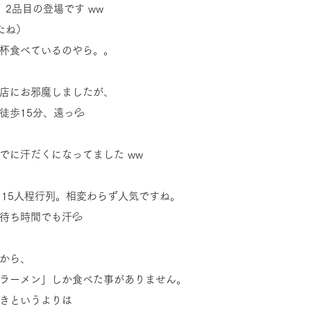
2品目の登場です ww
たね）
杯食べているのやら。。
店にお邪魔しましたが、
歩15分、遠っ💦
でに汗だくになってました ww
て15人程行列。相変わらず人気ですね。
待ち時間でも汗💦
から、
ラーメン」しか食べた事がありません。
きというよりは