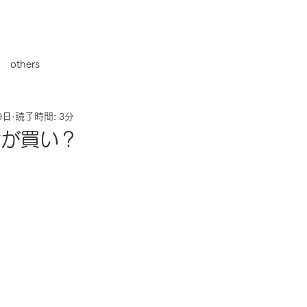
others
9日
読了時間: 3分
今が買い？