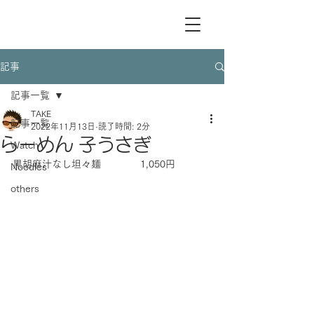
記事
記事一覧
TAKE
記事一覧
2022年11月13日
読了時間: 2分
らーめん 子うさぎ
Watch
黒胡麻汁なし坦々麺　　　　1,050円
Noodles
others