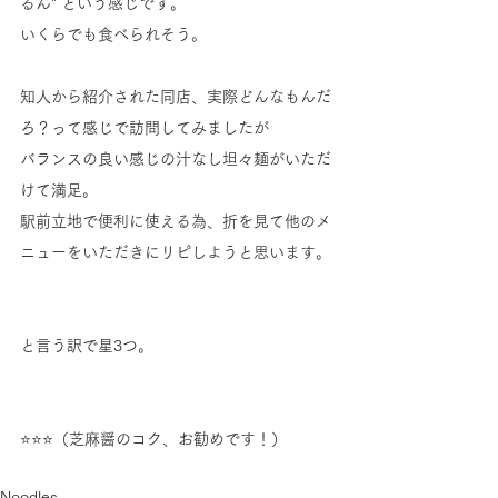
るん" という感じです。
いくらでも食べられそう。
知人から紹介された同店、実際どんなもんだ
ろ？って感じで訪問してみましたが
バランスの良い感じの汁なし坦々麺がいただ
けて満足。
駅前立地で便利に使える為、折を見て他のメ
ニューをいただきにリピしようと思います。
と言う訳で星3つ。
⭐⭐⭐（芝麻醤のコク、お勧めです！）
Noodles