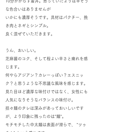
10分かからず着丼。思っていたよりは辛そう
な色合いはありませんが
いかにも濃厚そうです。具材はパクチー、挽
き肉とネギとシンプル。
良く混ぜていただきます。
うん、おいしい。
芝麻醤のコク、そして程よい辛さと痺れを感
じます。
何やらアジアン？カレーっぽい？エスニッ
ク？と思うような不思議な風味を感じます。
見た目ほど濃厚な味付けではなく、女性にも
人気になりそうなバランスの味付け。
担々麺のタレは深みがあっておいしいです
が、より印象に残ったのは"麺"。
モチモチした中太麺は表面が滑らで、 "ツゥ