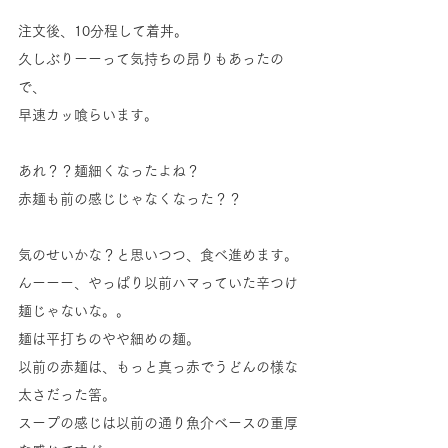
注文後、10分程して着丼。
久しぶりーーって気持ちの昂りもあったの
で、
早速カッ喰らいます。
あれ？？麺細くなったよね？
赤麺も前の感じじゃなくなった？？
気のせいかな？と思いつつ、食べ進めます。
んーーー、やっぱり以前ハマっていた辛つけ
麺じゃないな。。
麺は平打ちのやや細めの麺。
以前の赤麺は、もっと真っ赤でうどんの様な
太さだった筈。
スープの感じは以前の通り魚介ベースの重厚