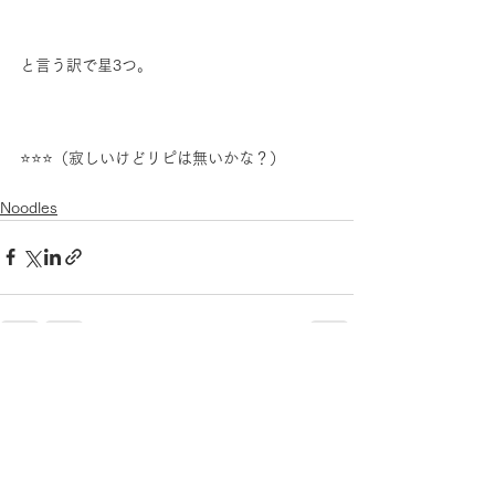
と言う訳で星3つ。
⭐⭐⭐（寂しいけどリピは無いかな？）
Noodles
すべて表示
最新記事