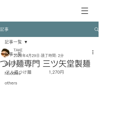
記事
記事一覧
TAKE
記事一覧
2022年4月29日
読了時間: 2分
つけ麺専門 三ツ矢堂製麺
Watch
マル得つけ麺　　　　1,270円
Noodles
others