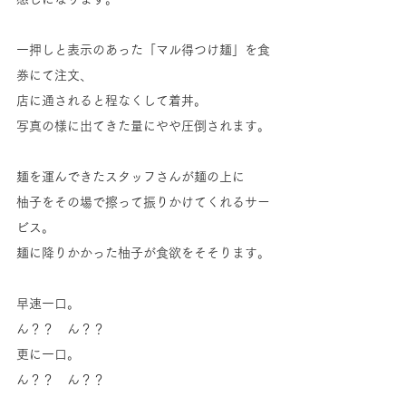
一押しと表示のあった「マル得つけ麺」を食
券にて注文、
店に通されると程なくして着丼。
写真の様に出てきた量にやや圧倒されます。
麺を運んできたスタッフさんが麺の上に
柚子をその場で擦って振りかけてくれるサー
ビス。
麺に降りかかった柚子が食欲をそそります。
早速一口。
ん？？　ん？？
更に一口。
ん？？　ん？？