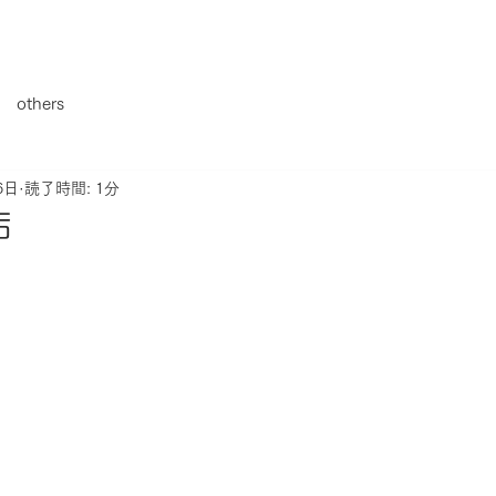
others
6日
読了時間: 1分
店