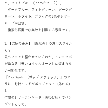
ク、ライトブルー（ heroカラー？）、
　ダークブルー、ライトグリーン、ダークグ
リーン、ホワイト、ブラックの8色のレザー
ループが登場。
　複数色展開で収集欲を刺激する戦略です。
3. 【究極の歪み】「腕以外」の着用スタイル
も？
最もマニアを騒がせているのが、このコラボ
が単なる「安いロイヤルオーク」に留まらな
い可能性です。
「Pop Swatch（ポップ スウォッチ）」のよ
うに、時計ヘッドがポップアウト（外れる）
し、
付属のレザーランヤード（首掛け紐）でペン
ダントとして、