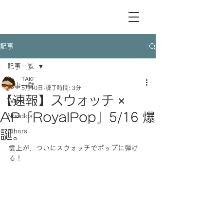
記事
記事一覧
TAKE
記事一覧
5月10日
読了時間: 3分
【速報】スウォッチ ×
Watch
AP「RoyalPop」5/16 爆
Noodles
others
誕。
雲上が、ついにスウォッチでポップに弾け
る！