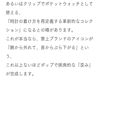
あるいはクリップでポケットウォッチとして
使える、
「時計の着け方を再定義する革新的なコレク
ション」になるとの噂があります。
これが本当なら、雲上ブランドのアイコンが
「腕から外れて、首からぶら下がる」とい
う、
これ以上ないほどポップで挑発的な「歪み」
が完成します。
いかがでしょうか？
オメガ、ブランパンを経て、ついに「AP」
をポップアート化するという、
時計界の歪みが限界突破した瞬間をまとめま
した。